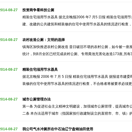
所验收过程中，有关部门的领导同志们都非常满意，对该产品的设计、
所环保节能更加全面的方便了我们的生活。在能源大量开发利用的今天
2014-08-27
投资商争看科技公厕
精装住宅须用节水器具 据北京晚报2006 年7 月5 日报 精装住宅须
建、改建的公共建筑和精装修的住宅中使用节水器具的情况进行检查，
项目所采购、使用的水嘴、便器系统、便器冲洗阀、淋浴器四类用水器
程现场准备使用和已经使用的用水器具的节水性能指标，抽测不合格的
2014-08-27
农村改造公厕：文明的选择
镇海区加快推进农村公厕改造 昔日破旧不堪的农村公厕，如今被一座
统计，到8月全区已经完成农村公厕、专用粪池无害化改造173座,另有
村公厕改造工作正在加快推进. 农村公厕改造既是镇海区2005年15项
一.今年11月份之前镇海区重点完成农村沿河沿路.外来人口主要集居地的
2014-08-27
精装住宅须用节水器具
据北京晚报 2006 年 7 月 5 日报 精装住宅须用节水器具 据报道
装修的住宅中使用节水器具的情况进行检查，不合格者将被要求必须更
嘴、便器系统、便器冲洗阀、淋浴器四类用水器具的检验资料的同时，
使用的用水器具的节水性能指标，抽测不合格的，将被要求加装节水限
2014-08-27
城市公厕管理办法
第一条 为促进社会主义精神文明建设，加强城市公厕管理，提高城市
二条 本办法适用于城市（指国家按行政建制设立的直辖市、市、镇）的
城市居民和流动人口共同使用的厕所，包括公共建筑（如车站、码头、
公楼等）附设的公厕。 第四条 任何人使用城市公厕，都应当自觉维护
2014-08-27
我公司气水冲厕所在中石油辽宁盘锦油田使用