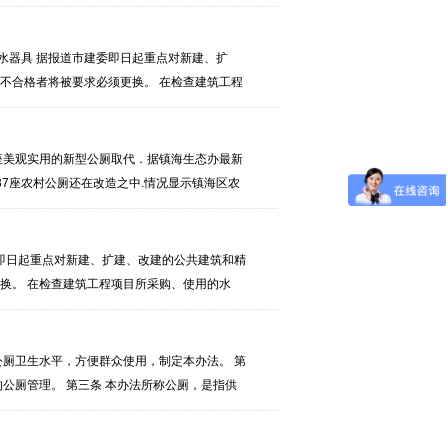
制做、质量、使用性能均给予肯定。打包型厕
，如何节约能源也愈加被人们所
用节水器具 据报道市建委即日起重点对新建、扩
不合格者将被要求必须更换。 在检查建筑工程
具的检验资料的同时，市建委还将抽查建筑工
，将被要求加装节
座美观实用的新型公厕取代．据镇海生态办最新
37座农村公厕还在改造之中.情况显示镇海区农
重点生态工程之一,又是今年7项政府实事工程之
20
市建委即日起重点对新建、扩建、改建的公共建筑和精
换。 在检查建筑工程项目所采购、使用的水
市建委还将抽查建筑工程现场准备使用和已经
流装置，或者
公厕卫生水平，方便群众使用，制定本办法。 第
公厕管理。 第三条 本办法所称公厕，是指供
商店、饭店、影剧院、体育场馆、展览馆、办
公厕的清洁、卫生，爱