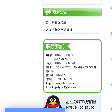
最新公告
公司销售区域图
万绿源新版网站开通！
电话：010-61230833
010-61208421/22
传真：010-61230833转818
地 址：北京市大兴区枣园路27号院1号
楼2层215
邮 编：102612
手机：13911366269
http：// www.bjwly.com
Email:bjwly123@sina.com