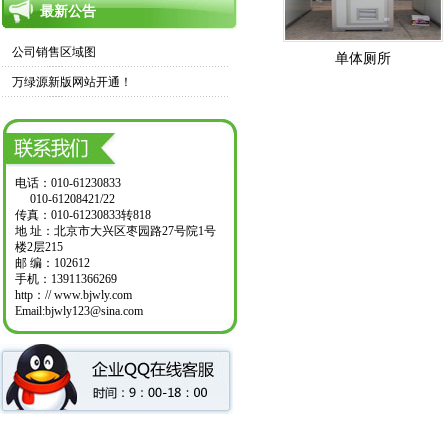
最新公告
公司销售区域图
单体厕所
万绿源新版网站开通！
电话：010-61230833
010-61208421/22
传真：010-61230833转818
地 址：北京市大兴区枣园路27号院1号
楼2层215
邮 编：102612
手机：13911366269
http：// www.bjwly.com
Email:bjwly123@sina.com