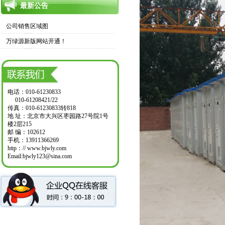
最新公告
公司销售区域图
万绿源新版网站开通！
电话：010-61230833
010-61208421/22
传真：010-61230833转818
地 址：北京市大兴区枣园路27号院1号
楼2层215
邮 编：102612
手机：13911366269
http：// www.bjwly.com
Email:bjwly123@sina.com