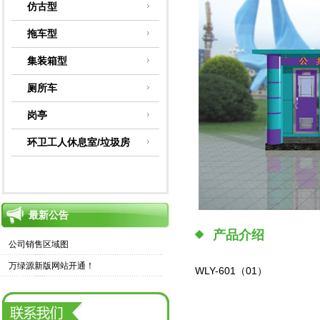
仿古型
拖车型
集装箱型
厕所车
岗亭
环卫工人休息室/垃圾房
最新公告
产品介绍
公司销售区域图
万绿源新版网站开通！
WLY-601（01）